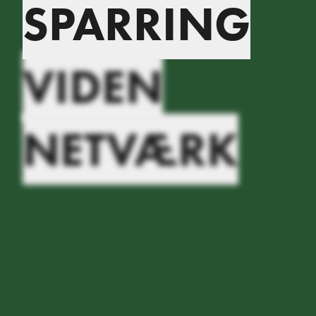
SPARRING
VIDEN
NETVÆRK